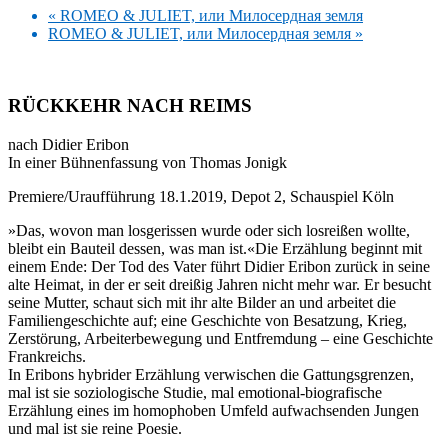
«
ROMEO & JULIET, или Милосердная земля
ROMEO & JULIET, или Милосердная земля
»
RÜCKKEHR NACH REIMS
nach Didier Eribon
In einer Bühnenfassung von Thomas Jonigk
Premiere/Uraufführung 18.1.2019, Depot 2, Schauspiel Köln
»Das, wovon man losgerissen wurde oder sich losreißen wollte,
bleibt ein Bauteil dessen, was man ist.«Die Erzählung beginnt mit
einem Ende: Der Tod des Vater führt Didier Eribon zurück in seine
alte Heimat, in der er seit dreißig Jahren nicht mehr war. Er besucht
seine Mutter, schaut sich mit ihr alte Bilder an und arbeitet die
Familiengeschichte auf; eine Geschichte von Besatzung, Krieg,
Zerstörung, Arbeiterbewegung und Entfremdung – eine Geschichte
Frankreichs.
In Eribons hybrider Erzählung verwischen die Gattungsgrenzen,
mal ist sie soziologische Studie, mal emotional-biografische
Erzählung eines im homophoben Umfeld aufwachsenden Jungen
und mal ist sie reine Poesie.