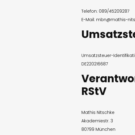
Telefon: 089/45209287
E-Mail: mbn@mathis-nit
Umsatzst
Umsatzsteuer-Identifik
DE220216687
Verantwort
RStV
Mathis Nitschke
Akademiestr. 3
80799 München