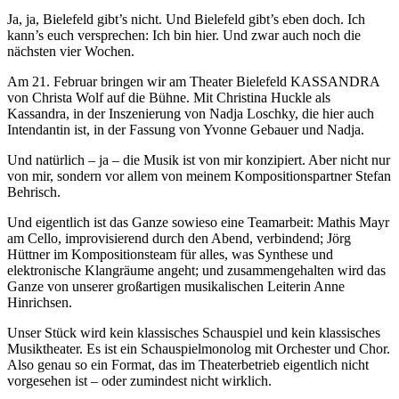
Ja, ja, Bielefeld gibt’s nicht. Und Bielefeld gibt’s eben doch. Ich
kann’s euch versprechen: Ich bin hier. Und zwar auch noch die
nächsten vier Wochen.
Am 21. Februar bringen wir am Theater Bielefeld KASSANDRA
von Christa Wolf auf die Bühne. Mit Christina Huckle als
Kassandra, in der Inszenierung von Nadja Loschky, die hier auch
Intendantin ist, in der Fassung von Yvonne Gebauer und Nadja.
Und natürlich – ja – die Musik ist von mir konzipiert. Aber nicht nur
von mir, sondern vor allem von meinem Kompositionspartner Stefan
Behrisch.
Und eigentlich ist das Ganze sowieso eine Teamarbeit: Mathis Mayr
am Cello, improvisierend durch den Abend, verbindend; Jörg
Hüttner im Kompositionsteam für alles, was Synthese und
elektronische Klangräume angeht; und zusammengehalten wird das
Ganze von unserer großartigen musikalischen Leiterin Anne
Hinrichsen.
Unser Stück wird kein klassisches Schauspiel und kein klassisches
Musiktheater. Es ist ein Schauspielmonolog mit Orchester und Chor.
Also genau so ein Format, das im Theaterbetrieb eigentlich nicht
vorgesehen ist – oder zumindest nicht wirklich.