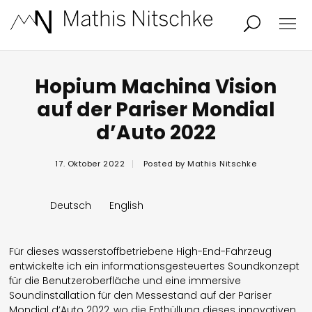
Projekte
Person
Hopium Machina Vision
auf der Pariser Mondial
d’Auto 2022
Aktuelles
Audio/Video
17. Oktober 2022
Posted by
Mathis Nitschke
Studio
Kalender
Deutsch
English
Kontakt
Blog
Für dieses wasserstoffbetriebene High-End-Fahrzeug
entwickelte ich ein informationsgesteuertes Soundkonzept
für die Benutzeroberfläche und eine immersive
Soundinstallation für den Messestand auf der Pariser
Mondial d’Auto 2022, wo die Enthüllung dieses innovativen