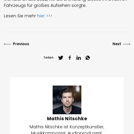
Fahrzeugs für großes Aufsehen sorgte.
Lesen Sie mehr
hier >>>
English
Presse
Previous
Next
Impressum
Teilen
Datenschutz
© 1996-2026 Mathis Nitschke. All rights reserved.
Mathis Nitschke
Mathis Nitschke ist Konzeptkünstler,
Musikkomponist, Audioproduzent,