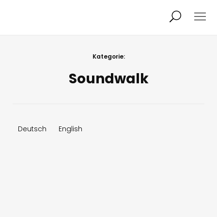
Projekte
Person
Kategorie:
Soundwalk
Aktuelles
Audio/Video
Studio
Kalender
Deutsch
English
Kontakt
Blog