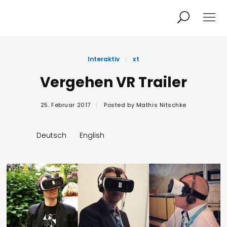
Projekte
Person
Interaktiv
xt
Vergehen VR Trailer
Aktuelles
Audio/Video
25. Februar 2017
Posted by
Mathis Nitschke
Studio
Kalender
Deutsch
English
Kontakt
Blog