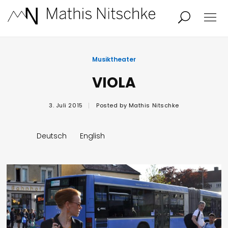
Projekte
Person
Musiktheater
VIOLA
Aktuelles
Audio/Video
3. Juli 2015
Posted by
Mathis Nitschke
Studio
Kalender
Deutsch
English
Kontakt
Blog