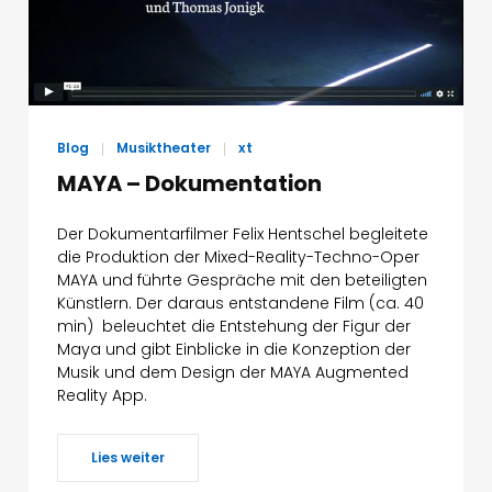
English
Presse
Blog
Musiktheater
xt
Impressum
MAYA – Dokumentation
Datenschutz
Der Dokumentarfilmer Felix Hentschel begleitete
die Produktion der Mixed-Reality-Techno-Oper
MAYA und führte Gespräche mit den beteiligten
© 1996-2026 Mathis Nitschke. All rights reserved.
Künstlern. Der daraus entstandene Film (ca. 40
min) beleuchtet die Entstehung der Figur der
Maya und gibt Einblicke in die Konzeption der
Musik und dem Design der MAYA Augmented
Reality App.
Lies weiter