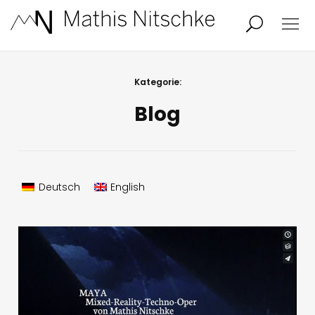
Projekte
Person
Kategorie:
Blog
Aktuelles
Audio/Video
Studio
Kalender
Deutsch
English
Kontakt
Blog