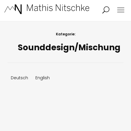
Projekte
Person
Kategorie:
Sounddesign/Mischung
Aktuelles
Audio/Video
Studio
Kalender
Deutsch
English
Kontakt
Blog